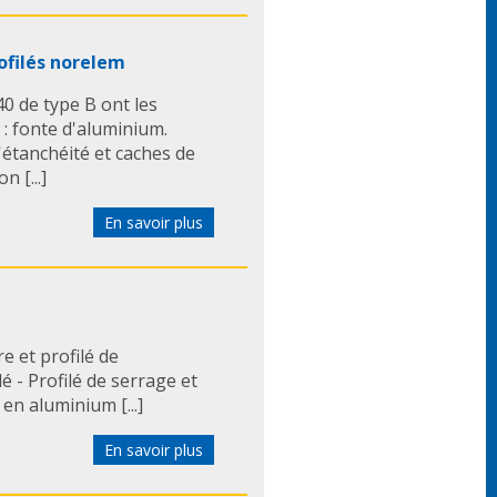
rofilés norelem
40 de type B ont les
 : fonte d'aluminium.
d'étanchéité et caches de
 [...]
En savoir plus
e et profilé de
lé - Profilé de serrage et
en aluminium [...]
En savoir plus