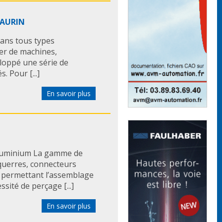
MAURIN
dans tous types
ter de machines,
eloppé une série de
. Pour [...]
En savoir plus
aluminium La gamme de
querres, connecteurs
s permettant l’assemblage
sité de perçage [...]
En savoir plus