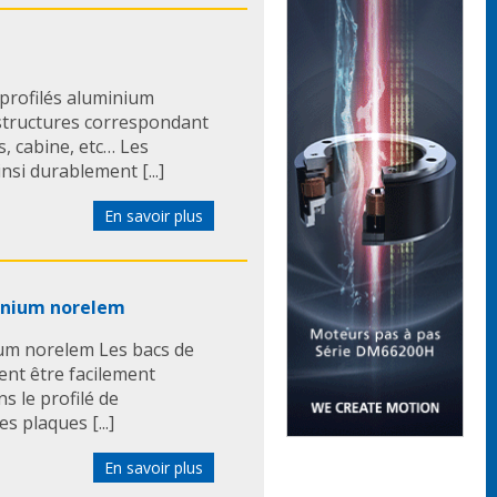
profilés aluminium
structures correspondant
s, cabine, etc… Les
nsi durablement [...]
En savoir plus
minium norelem
ium norelem Les bacs de
ent être facilement
s le profilé de
s plaques [...]
En savoir plus