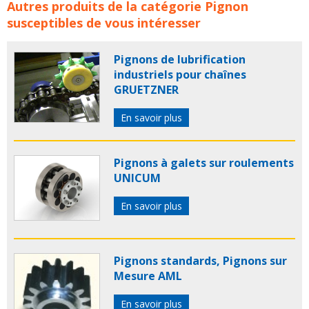
Pignons acier MISUMI concerne les familles de produits :
Autres produits de la catégorie
Pignon
misumi
pignon
pignons
pignon chaine
pignon
susceptibles de vous intéresser
transmission
pignon chaîne
pignon mecanique
pignons mecaniques
pignon conique
chaine et
Pignons de lubrification
pignon
pignon acier
pignons acier
industriels pour chaînes
GRUETZNER
En savoir plus
Pignons à galets sur roulements
UNICUM
En savoir plus
Pignons standards, Pignons sur
Mesure AML
En savoir plus