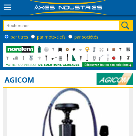
par titres
par mots-clefs
par sociétés
AGICOM