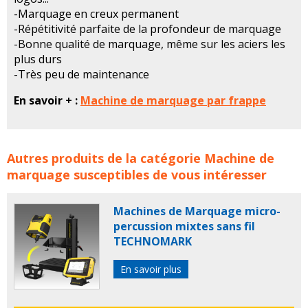
-Marquage en creux permanent
-Répétitivité parfaite de la profondeur de marquage
-Bonne qualité de marquage, même sur les aciers les
plus durs
-Très peu de maintenance
En savoir + :
Machine de marquage par frappe
Marquage par frappe AGICOM concerne les familles de
Autres produits de la catégorie
Machine de
produits :
AGICOM
MARQUAGE
marquage par FRAPPE
marquage
susceptibles de vous intéresser
PRESSE
presses
marquage industriel
machine de
marquage
presse de marquage
presses de
Machines de Marquage micro-
marquage
machine de marquage
machines de
percussion mixtes sans fil
marquage
presse manuelle
presse manuelle de
TECHNOMARK
marquage
systeme de marquage
outil marquage
marquage industrielle
societe agicom
produits
En savoir plus
agicom
marquage frappe
marquage industriel par
frappe