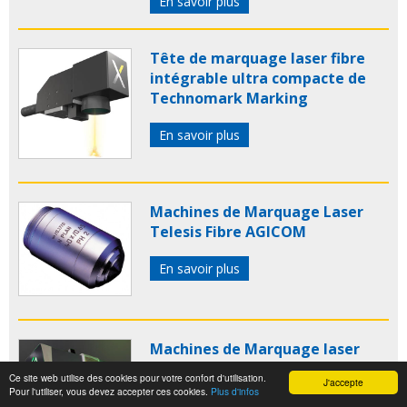
En savoir plus
Tête de marquage laser fibre
intégrable ultra compacte de
Technomark Marking
En savoir plus
Machines de Marquage Laser
Telesis Fibre AGICOM
En savoir plus
Machines de Marquage laser
industriel GRAVOTECH
Ce site web utilise des cookies pour votre confort d'utilisation.
J'accepte
Pour l'utiliser, vous devez accepter ces cookies.
Plus d'infos
En savoir plus