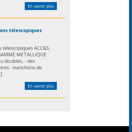
En savoir plus
ons télescopiques
s télescopiques ACC&S:
 GAMME METALLIQUE
ou doubles, - des
oires : manchons de
.]
En savoir plus