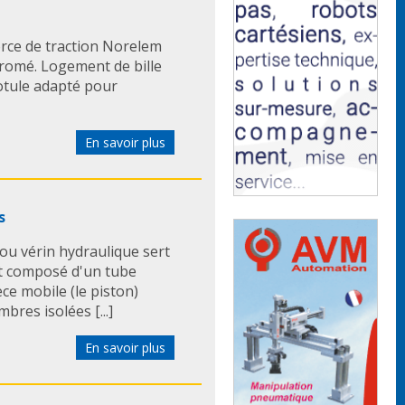
orce de traction Norelem
chromé. Logement de bille
rotule adapté pour
En savoir plus
s
ou vérin hydraulique sert
t composé d'un tube
èce mobile (le piston)
bres isolées [...]
En savoir plus