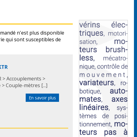
T
mandé n'est plus disponible
rie
qui sont susceptibles de
KTR
 > Accouplements >
> Couple-mètres [...]
En savoir plus