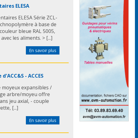
aires ELESA
taires ELESA Série ZCL-
Technopolymère à base de
 couleur bleue RAL 5005,
vec les aliments. > [...]
En savoir plus
e d'ACC&S - ACCES
 moyeux expansibles /
age arbre/moyeu offre
ans jeu axial, - couple
te, [...]
En savoir plus