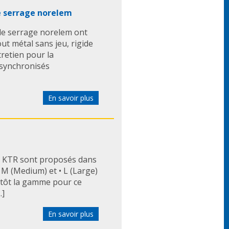
e serrage norelem
de serrage norelem ont
out métal sans jeu, rigide
tretien pour la
synchronisés
En savoir plus
e KTR sont proposés dans
 • M (Medium) et • L (Large)
entôt la gamme pour ce
.]
En savoir plus