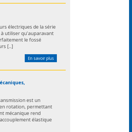
rs électriques de la série
 à utiliser qu'auparavant
arfaitement le fossé
s [...]
En savoir plus
écaniques,
ransmission est un
en rotation, permettant
ent mécanique rend
(accouplement élastique