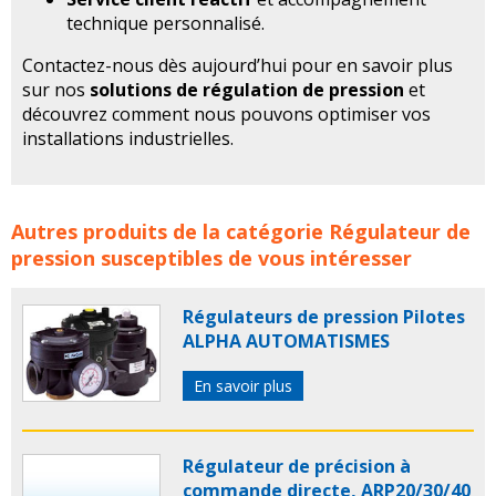
technique personnalisé.
Contactez-nous dès aujourd’hui pour en savoir plus
sur nos
solutions de régulation de pression
et
découvrez comment nous pouvons optimiser vos
installations industrielles.
Régulateurs de pression pour vapeur, Gaz, Air comprimé
Autres produits de la catégorie
Régulateur de
ALPHA AUTOMATISMES concerne les familles de
pression
susceptibles de vous intéresser
produits :
régulateur de pression
regulateur pression
regulateur pression vapeur
alpha automatismes
Régulateurs de pression Pilotes
ALPHA AUTOMATISMES
En savoir plus
Régulateur de précision à
commande directe, ARP20/30/40