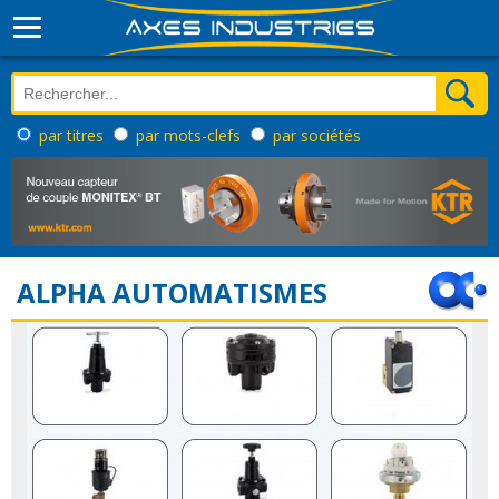
par titres
par mots-clefs
par sociétés
ALPHA AUTOMATISMES