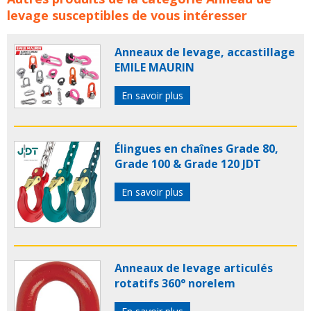
concerne les familles de produits :
anneau levage jdt
levage
susceptibles de vous intéresser
anneau arrimage articule souder jdt
anneaux levage
jdt
anneau arrimage articule souder jdt
Anneaux de levage, accastillage
EMILE MAURIN
En savoir plus
Élingues en chaînes Grade 80,
Grade 100 & Grade 120 JDT
En savoir plus
Anneaux de levage articulés
rotatifs 360° norelem