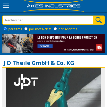
par titres
par mots-clefs
par sociétés
J D Theile GmbH & Co. KG