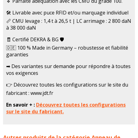
🔹 Parfaite adéquation avec les CMU du grade 100.
🛠️ Livrable avec puce RFID et/ou marquage individuel
📏 CMU levage : 1,4 t à 26,5 t | LC arrimage : 2 800 daN
à 38 000 daN
🧾 Certifié DEKRA & BG 🛡️
🇩🇪 100 % Made in Germany – robustesse et fiabilité
garanties
➡ Des variantes sur demande pour répondre à toutes
vos exigences
👉 Découvrez toutes les configurations sur le site du
fabricant : www.jdt.fr
En savoir + :
Découvrez toutes les configurations
sur le site du fabricant.
Anneaux de levage/arrimage articulé à souder JDT
Autres produits de la catégorie
Anneau de