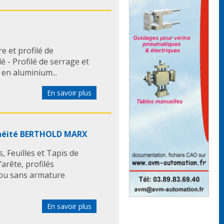
e et profilé de
lé - Profilé de serrage et
 en aluminium...
En savoir plus
anchéité BERTHOLD MARX
, Feuilles et Tapis de
arête, profilés
c ou sans armature
En savoir plus