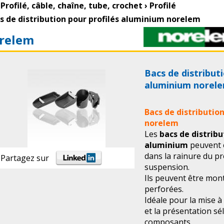
Profilé, câble, chaîne, tube, crochet
›
Profilé
s de distribution pour profilés aluminium norelem
relem
Bacs de distribut
aluminium norel
Bacs de distributio
norelem
Les
bacs de distribu
aluminium
peuvent ê
dans la rainure du pro
Partagez sur
suspension.
Ils peuvent être mon
perforées.
Idéale pour la mise à
et la présentation sél
composants.