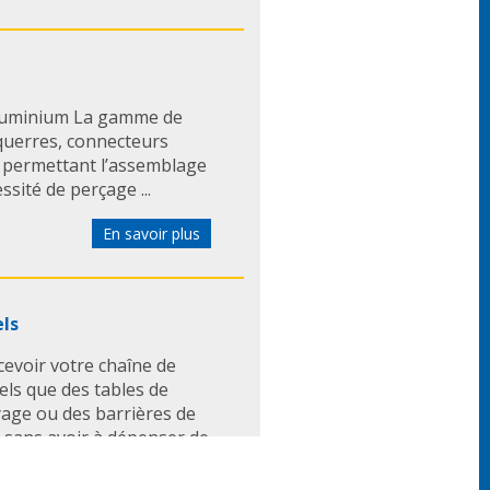
aluminium La gamme de
querres, connecteurs
s permettant l’assemblage
sité de perçage ...
En savoir plus
els
cevoir votre chaîne de
ls que des tables de
yage ou des barrières de
 sans avoir à dépenser de