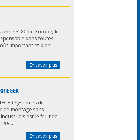
 années 80 en Europe, le
dispensable dans toutes
coût important et bien
En savoir plus
 KRIEGER
RIEGER Systèmes de
e de montage sans
ndustriels est le fruit de
se ...
En savoir plus