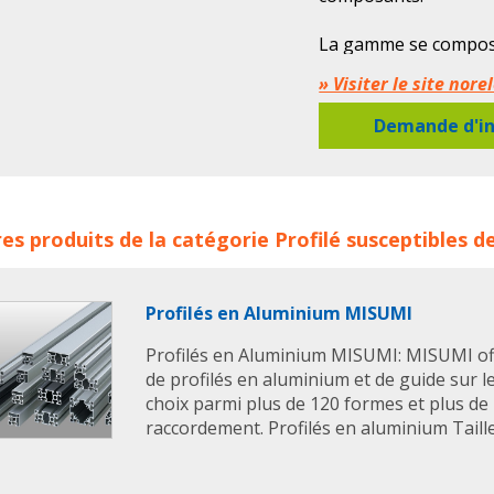
La gamme se compose
- Bac de distribution
» Visiter le site nor
profilé type I, type B
- Bac de distribution
Demande d'in
pour rainure de profil
suspension
- Adaptateurs pivotan
pour rainure de profi
de distribution pour profilés aluminium norelem concerne le
es produits de la catégorie
Profilé
susceptibles de
- Adaptateur pivotan
elem
profile
profiles
bac
bacs
profilé
- Porte gobelets en p
aluminium ouvert ou
Profilés en Aluminium MISUMI
- Porte gobelets en p
Profilés en Aluminium MISUMI: MISUMI o
profilés aluminium o
de profilés en aluminium et de guide sur l
En savoir + :
Découv
choix parmi plus de 120 formes et plus d
raccordement. Profilés en aluminium Taille: